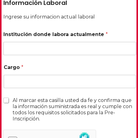
Información Laboral
Ingrese su informacion actual laboral
Institución donde labora actualmente
*
Cargo
*
C
Al marcar esta casilla usted da fe y confirma que
o
la información suministrada es real y cumple con
n
todos los requisitos solicitados para la Pre-
f
Inscripción.
i
r
m