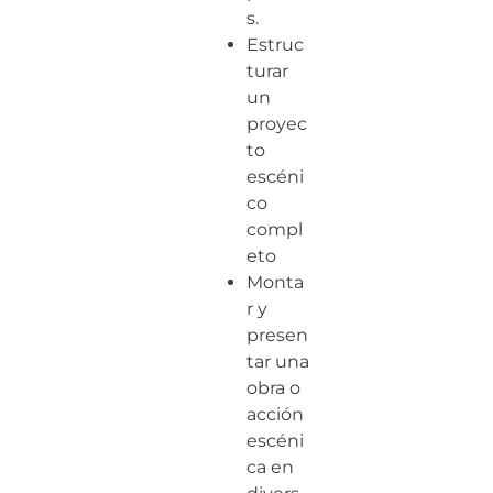
s.
Estruc
turar
un
proyec
to
escéni
co
compl
eto
Monta
r y
presen
tar una
obra o
acción
escéni
ca en