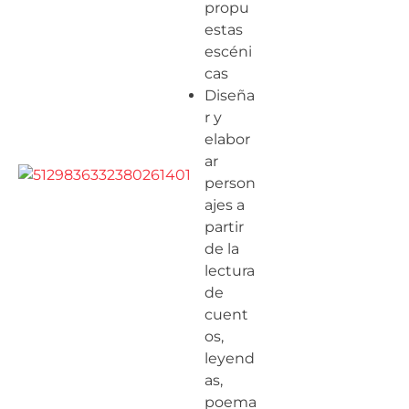
propu
estas
escéni
cas
Diseña
r y
elabor
ar
person
ajes a
partir
de la
lectura
de
cuent
os,
leyend
as,
poema