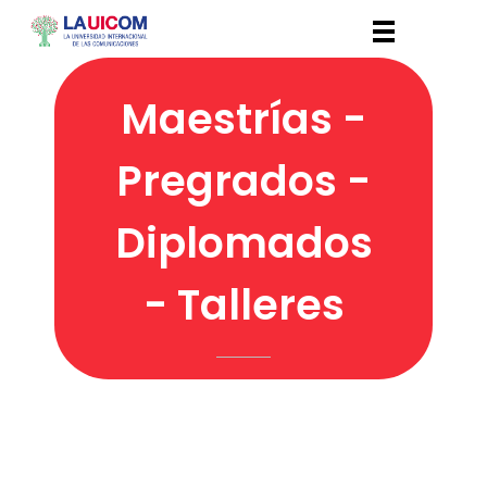
Maestrías -
Pregrados -
Diplomados
- Talleres