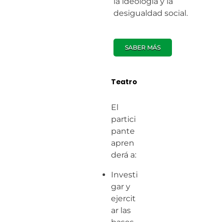
la ideología y la
desigualdad social.
SABER MÁS
Teatro
El
partici
pante
apren
derá a:
Investi
gar y
ejercit
ar las